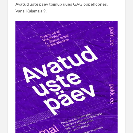
Avatud uste päev toimub uues GAG õppehoones,
Vana-Kalamaja 9.