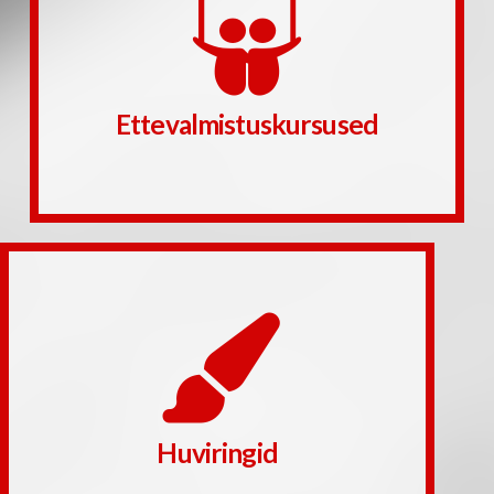
juhendavad oma ala parimad spetsialistid.
vajalikud teadmised ja enesekindluse. Kursusi
põhikooli kui ka gümnaasiumi õpilastele eksamiteks
Koolituskeskuse ettevalmistuskursused annavad nii
Ettevalmistuskursused
Ettevalmistuskursused
Loe edasi
looduse-, keele-, nuputamis- ja kunstihuvilistele.
täiskasvanu. Pakume erinevaid ringe tehnoloogia-,
jaoks põnevat erinevas vanuses ja huvidega laps, noor ja
Meie huviringide valik on mitmekesine ja siit leiab enda
Huviringid
Huviringid