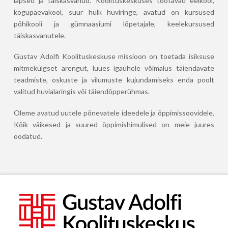
lapsed ja täiskasvanud. Koolituskeskuses töötavad eelkool,
kogupäevakool, suur hulk huviringe, avatud on kursused
põhikooli ja gümnaasiumi lõpetajale, keelekursused
täiskasvanutele.
Gustav Adolfi Koolituskeskuse missioon on toetada isiksuse
mitmekülgset arengut, luues igaühele võimalus täiendavate
teadmiste, oskuste ja vilumuste kujundamiseks enda poolt
valitud huvialaringis või täiendõpperühmas.
Oleme avatud uutele põnevatele ideedele ja õppimissoovidele.
Kõik väikesed ja suured õppimishimulised on meie juures
oodatud.