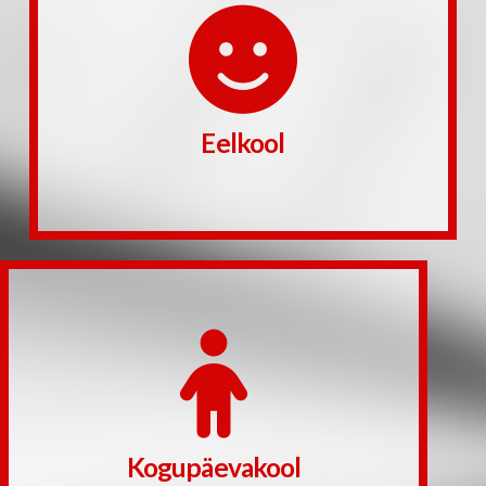
kunsti ning muusikaga tegeleda. Peame väga oluliseks,
nuputamisülesandeid, eelkoolis saab meisterdada ja
tundma loodust ning enda ümbrust, lahendatakse
lugemisest, kirjutamisest ja arvutamisest, õpitakse
selgeks tähed ja numbrid, saadakse algteadmised
lapsed, et koos kooliks valmistuda. Mänguliselt õpitakse
Eelkool
Koolituskeskuse eelkooli on oodatud 5-7-aastased
Eelkool
Loe edasi
sõpradega mängimiseks.
ära kodused tööd, käia huviringides ja jääb aega ka
lastele. Kogupäevakoolis saab õpetaja juhendamisel teha
Koolituskeskuse kogupäevakool on mõeldud 1.- 2. klassi
Kogupäevakool