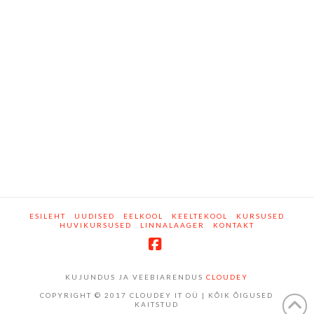
ESILEHT
UUDISED
EELKOOL
KEELTEKOOL
KURSUSED
HUVIKURSUSED
LINNALAAGER
KONTAKT
Facebook
KUJUNDUS JA VEEBIARENDUS
CLOUDEY
COPYRIGHT © 2017 CLOUDEY IT OÜ | KÕIK ÕIGUSED
KAITSTUD