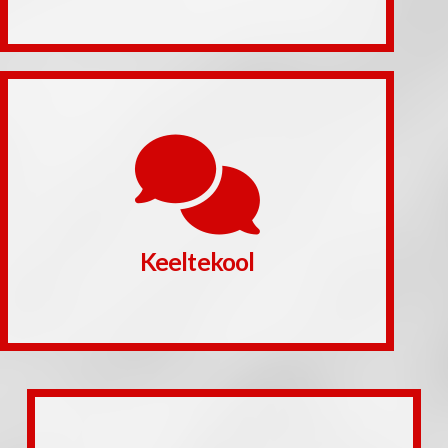
Loe edasi
õppida prantsuse, inglise, rootsi ja hispaania keelt.
keeleõpetajate juhendamisel erinevatel tasemetel
Koolituskeskuse keeltekoolis saab parimate
Keeltekool
Keeltekool
Loe edasi
õppimiskogemuse.
et väiksed õppurid saaksid positiivse kooli- ja