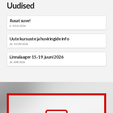
Uudised
Ilusat suve!
6. JUULI 2026
Uute kursuste ja huviringide info
26. JUUNI 2026
Linnalaager 15.-19. juuni 2026
20. APR 2026
Loe edasi