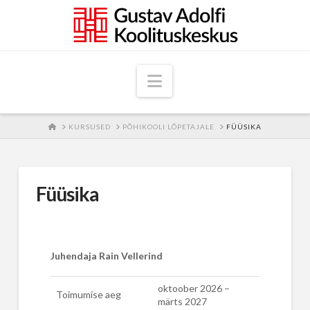
Navigation
HOME
KURSUSED
PÕHIKOOLI LÕPETAJALE
FÜÜSIKA
Füüsika
Juhendaja Rain Vellerind
oktoober 2026 –
Toimumise aeg
märts 2027