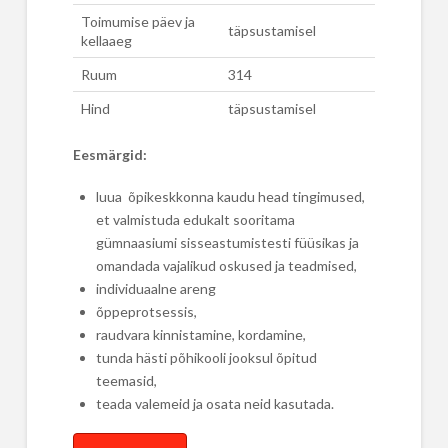
Toimumise päev ja
täpsustamisel
kellaaeg
Ruum
314
Hind
täpsustamisel
Eesmärgid:
luua õpikeskkonna kaudu head tingimused,
et valmistuda edukalt sooritama
gümnaasiumi sisseastumistesti füüsikas ja
omandada vajalikud oskused ja teadmised,
individuaalne areng
õppeprotsessis,
raudvara kinnistamine, kordamine,
tunda hästi põhikooli jooksul õpitud
teemasid,
teada valemeid ja osata neid kasutada.