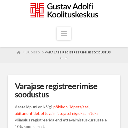
Navigation
HOME
UUDISED
VARAJASE REGISTREERIMISE SOODUSTUS
Varajase registreerimise
soodustus
Aasta lõpuni on kõigil
põhikooli lõpetajatel
,
abiturientidel
,
ettevalmistujatel riigieksamiteks
võimalus registreerida end ettevalmistuskursustele
10% soodsamalt.