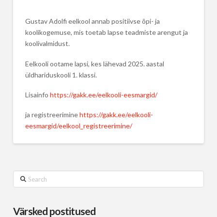
Gustav Adolfi eelkool annab positiivse õpi- ja
koolikogemuse, mis toetab lapse teadmiste arengut ja
koolivalmidust.
Eelkooli ootame lapsi, kes lähevad 2025. aastal
üldhariduskooli 1. klassi.
Lisainfo
https://gakk.ee/eelkooli-eesmargid/
ja registreerimine
https://gakk.ee/eelkooli-
eesmargid/eelkool_registreerimine/
Search
Värsked postitused